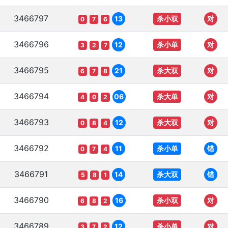
3466797
杀小双
13
对
0
7
6
3466796
杀小单
12
对
3
2
7
3466795
杀大双
21
对
6
7
8
3466794
杀大单
06
对
4
0
2
3466793
杀大双
12
对
0
8
4
3466792
杀小单
11
错
0
7
4
3466791
杀大双
14
错
5
8
1
3466790
杀小双
16
对
6
8
2
3466789
杀小单
12
对
3
7
2