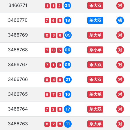
3466771
杀大双
04
对
1
1
2
3466770
杀大双
18
错
7
6
5
3466769
杀大单
09
对
0
3
6
3466768
杀小单
06
对
1
0
5
3466767
杀大双
08
对
7
1
0
3466766
杀大双
21
对
8
4
9
3466765
杀大单
16
对
6
7
3
3466764
杀大双
17
对
7
2
8
3466763
杀大单
11
对
0
2
9