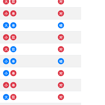
大
双
对
小
单
对
大
单
错
小
双
对
大
双
对
小
单
错
小
单
对
小
单
对
大
双
对