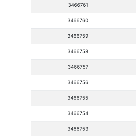
3466761
3466760
3466759
3466758
3466757
3466756
3466755
3466754
3466753