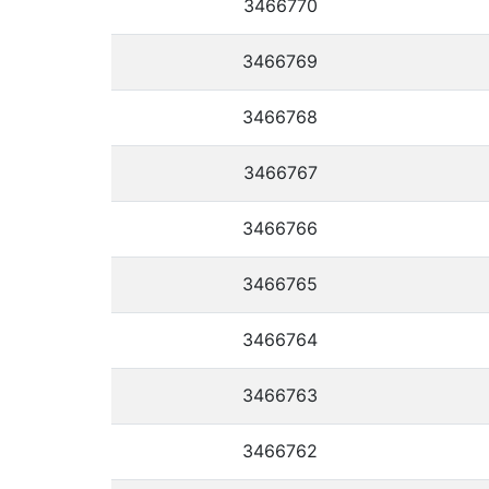
3466770
3466769
3466768
3466767
3466766
3466765
3466764
3466763
3466762